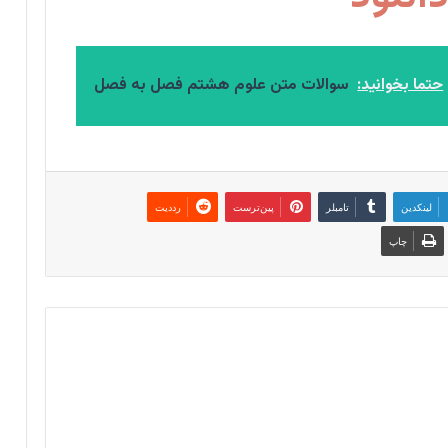
حتما بخوانید:
سوالات متن علوم هشتم فصل به فصل
لینکدین
‫تامبلر
‫پین‌ترست
‫رددیت
چاپ