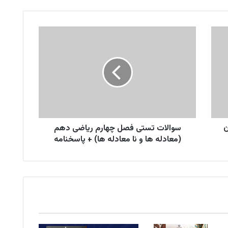
سوالات
تستی
فصل
چهارم
ریاضی
دهم
(معادله
ها
و
ان
نا
سوالات تستی فصل چهارم ریاضی دهم
معادله
(معادله ها و نا معادله ها) + پاسخنامه
ها)
+
پاسخنامه