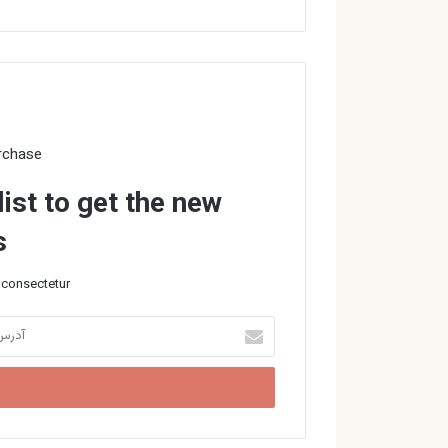
rchase
list to get the new
!
consectetur.
آدرس
ایمیل
خود
را
وارد
کنید