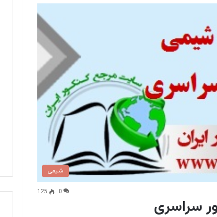
شیمی
125
0
ور سراسری