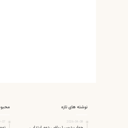
نوشته های تازه
محبوب
9-07
2026-04-08
جواب درس ۱ ریاضی دوم ابتدایی
نمو